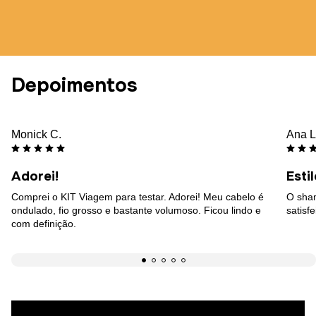
Depoimentos
Monick C.
Ana L
Adorei!
Esti
Comprei o KIT Viagem para testar. Adorei! Meu cabelo é
O sham
ondulado, fio grosso e bastante volumoso. Ficou lindo e
satis
com definição.