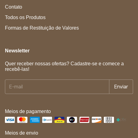
Óleo vegetal de Abacate.
Contato
Manteiga de macadamia.
Todos os Produtos
Óleo vegetal semente de uva.
Formas de Restituição de Valores
Óleo essencial Ylang Ylang.
Óleo essencial capim limão.
Newsletter
Óleo essencial de lavanda francesa
Quer receber nossas ofertas? Cadastre-se e comece a
recebê-las!
Composição:
Aqua, Hydroxyethylcellulose, Persea
Gratissima Oil, Vitis Vinifera Seed Oil, Glycerin,
Macadamia Temifolia Seed Oil, Sodium Chloride,
Disodium EDTA, Citric Acid, Benzyl Alcohol, Cymbopogon
Schoenanthus Oil, Lavandula Angustifolia Oil, Linalool,
Tocopherol.
Meios de pagamento
Meios de envio