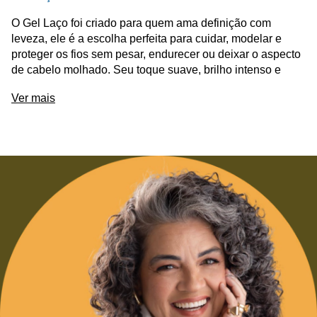
O Gel Laço foi criado para quem ama definição com
leveza, ele é a escolha perfeita para cuidar, modelar e
proteger os fios sem pesar, endurecer ou deixar o aspecto
de cabelo molhado. Seu toque suave, brilho intenso e
efeito antifrizz tornam cada aplicação um verdadeiro gesto
Ver mais
de cuidado.
O que é?
O Gel Laço não deixa o cabelo duro, ele valoriza sua
textura natural com fixação inteligente e movimento real. E
mais, ele sela temporariamente as pontas duplas, previne
novos danos e garante um day after impecável.
Sua fórmula é composta por uma mistura nobre de óleos e
manteigas vegetais, que tratam enquanto modelam. E
para uma experiência sensorial única, traz também uma
sinergia de óleos essenciais.