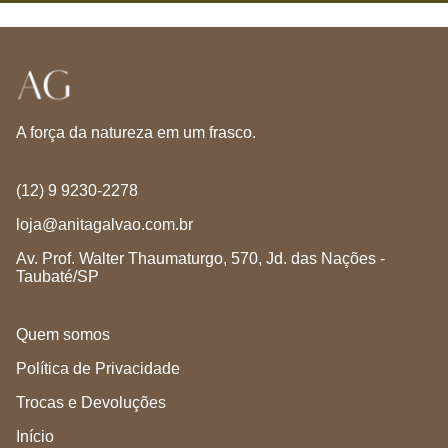
Pode ser usado todos os dias
................................
Não deixa o cabelo duro.
Fórmula 100% natural.
A força da natureza em um frasco.
Livre de fragrância sintética
(12) 9 9230-2278
................................
loja@anitagalvao.com.br
Av. Prof. Walter Thaumaturgo, 570, Jd. das Nações -
O Gel Laço é mais que um modelador. É o abraço que
Taubaté/SP
segura seus cachos com leveza e carinho.
Se é durabilidade e brilho que você quer, o gel o laço vai
Quem somos
te surpreender .
Política de Privacidade
Trocas e Devoluções
Os ingredientes são nosso diferencial:
Início