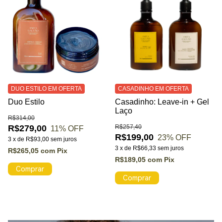
DUO ESTILO EM OFERTA
CASADINHO EM OFERTA
Duo Estilo
Casadinho: Leave-in + Gel
Laço
R$314,00
R$279,00
R$257,40
11
% OFF
R$199,00
23
% OFF
3
x
de
R$93,00
sem juros
3
x
de
R$66,33
sem juros
R$265,05
com
Pix
R$189,05
com
Pix
Comprar
Comprar