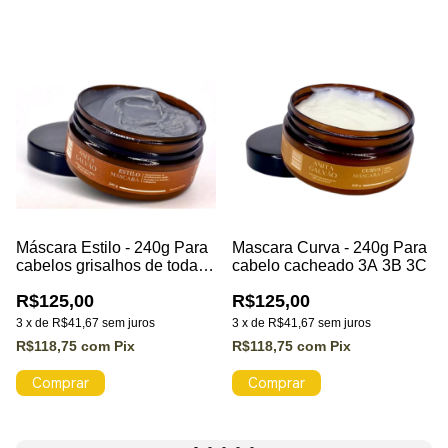
Máscara Estilo - 240g Para
Mascara Curva - 240g Para
cabelos grisalhos de todas
cabelo cacheado 3A 3B 3C
as curvaturas
R$125,00
R$125,00
3
x
de
R$41,67
sem juros
3
x
de
R$41,67
sem juros
R$118,75
com
Pix
R$118,75
com
Pix