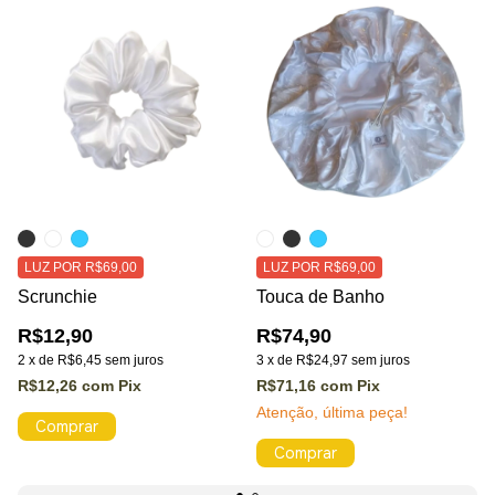
LUZ POR R$69,00
LUZ POR R$69,00
Scrunchie
Touca de Banho
R$12,90
R$74,90
2
x
de
R$6,45
sem juros
3
x
de
R$24,97
sem juros
R$12,26
com
Pix
R$71,16
com
Pix
Atenção, última peça!
Comprar
Comprar