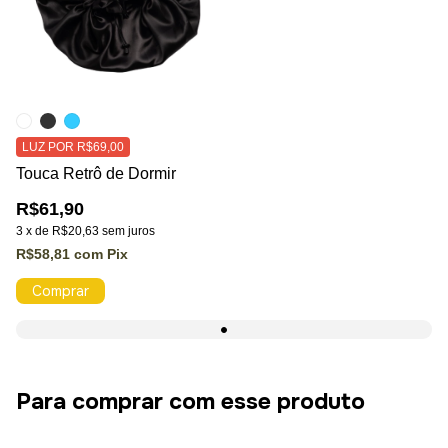
LUZ POR R$69,00
Touca Retrô de Dormir
R$61,90
3
x
de
R$20,63
sem juros
R$58,81
com
Pix
Comprar
Para comprar com esse produto