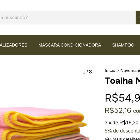
NALIZADORES
MÁSCARA CONDICIONADORA
SHAMPOO
Início
>
Nuvemsh
1
/
8
Toalha M
R$54,
R$52,16
c
3
x de
R$18,30
5% de descont
Ver mais detalhes