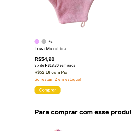
+2
Luva Microfibra
R$54,90
3
x
de
R$18,30
sem juros
R$52,16
com
Pix
Só restam
2
em estoque!
Comprar
Para comprar com esse produ