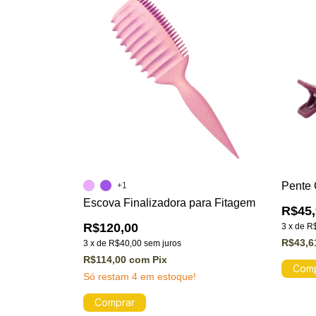
Pente 
+1
Escova Finalizadora para Fitagem
R$45,
R$120,00
3
x
de
R
R$43,
3
x
de
R$40,00
sem juros
R$114,00
com
Pix
Só restam
4
em estoque!
Comprar