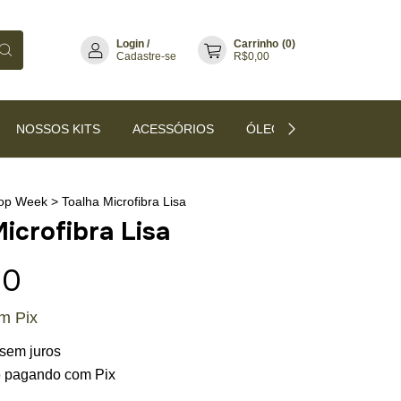
Login
/
Carrinho
(
0
)
Cadastre-se
R$0,00
NOSSOS KITS
ACESSÓRIOS
ÓLEOS VEGETAIS
T
op Week
>
Toalha Microfibra Lisa
icrofibra Lisa
90
om
Pix
sem juros
o
pagando com Pix