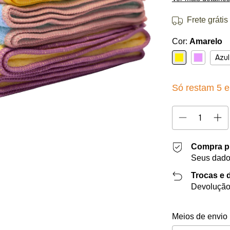
Frete grátis
Cor:
Amarelo
Azu
Só restam
5
e
Compra p
Seus dado
Trocas e 
Devolução 
Entregas para o 
Meios de envio