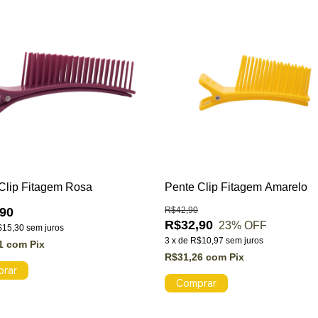
Clip Fitagem Rosa
Pente Clip Fitagem Amarelo
90
R$42,90
R$32,90
23
% OFF
$15,30
sem juros
3
x
de
R$10,97
sem juros
61
com
Pix
R$31,26
com
Pix